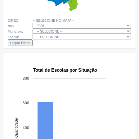
DIREC:
-- SELECIONE NO MAPA --
Ano:
Município:
Escola:
Total de Escolas por Situação
800
600
Quantidade
400