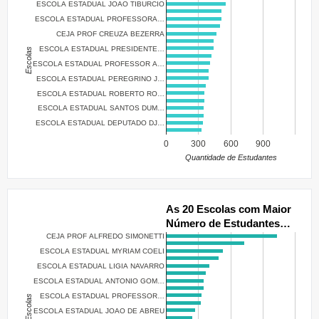
ESCOLA ESTADUAL JOAO TIBURCIO
ESCOLA ESTADUAL PROFESSORA…
CEJA PROF CREUZA BEZERRA
ESCOLA ESTADUAL PRESIDENTE…
Escolas
ESCOLA ESTADUAL PROFESSOR A…
ESCOLA ESTADUAL PEREGRINO J…
ESCOLA ESTADUAL ROBERTO RO…
ESCOLA ESTADUAL SANTOS DUM…
ESCOLA ESTADUAL DEPUTADO DJ…
0
300
600
900
Quantidade de Estudantes
As 20 Escolas com Maior
Número de Estudantes…
CEJA PROF ALFREDO SIMONETTI
ESCOLA ESTADUAL MYRIAM COELI
ESCOLA ESTADUAL LIGIA NAVARRO
ESCOLA ESTADUAL ANTONIO GOM…
ESCOLA ESTADUAL PROFESSOR…
Escolas
ESCOLA ESTADUAL JOAO DE ABREU